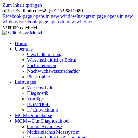
Zum Inhalt springen
office@valitudo.de
+49 (0521)-98812080
Facebook page opens in new window
Instagram page opens in new
window
Facebook page opens in new window
Valitudo & MGM
Home
Über uns
Geschäftsführung
Wissenschaftlicher Beirat
Fachreferenten
Nachwuchswissenschaftler
Philosophie
Leistungen
Wissenschaft
Diagnostik
Vorträge
BGM/BGF
IT Entwicklung
MGM Onlinekurse
MGM – Das Diagnostiktool
Online Anamnese
Medizinisches Messsystem
Wissenschaftliche Auswertung