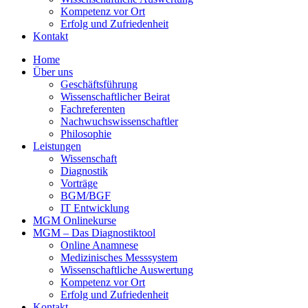
Kompetenz vor Ort
Erfolg und Zufriedenheit
Kontakt
Home
Über uns
Geschäftsführung
Wissenschaftlicher Beirat
Fachreferenten
Nachwuchswissenschaftler
Philosophie
Leistungen
Wissenschaft
Diagnostik
Vorträge
BGM/BGF
IT Entwicklung
MGM Onlinekurse
MGM – Das Diagnostiktool
Online Anamnese
Medizinisches Messsystem
Wissenschaftliche Auswertung
Kompetenz vor Ort
Erfolg und Zufriedenheit
Kontakt