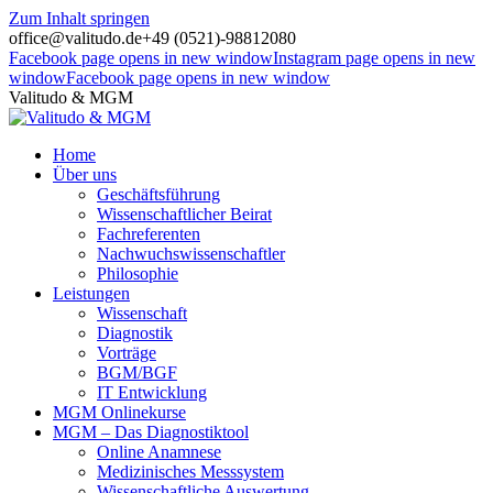
Zum Inhalt springen
office@valitudo.de
+49 (0521)-98812080
Facebook page opens in new window
Instagram page opens in new
window
Facebook page opens in new window
Valitudo & MGM
Home
Über uns
Geschäftsführung
Wissenschaftlicher Beirat
Fachreferenten
Nachwuchswissenschaftler
Philosophie
Leistungen
Wissenschaft
Diagnostik
Vorträge
BGM/BGF
IT Entwicklung
MGM Onlinekurse
MGM – Das Diagnostiktool
Online Anamnese
Medizinisches Messsystem
Wissenschaftliche Auswertung