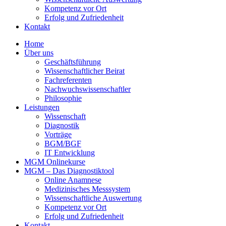
Kompetenz vor Ort
Erfolg und Zufriedenheit
Kontakt
Home
Über uns
Geschäftsführung
Wissenschaftlicher Beirat
Fachreferenten
Nachwuchswissenschaftler
Philosophie
Leistungen
Wissenschaft
Diagnostik
Vorträge
BGM/BGF
IT Entwicklung
MGM Onlinekurse
MGM – Das Diagnostiktool
Online Anamnese
Medizinisches Messsystem
Wissenschaftliche Auswertung
Kompetenz vor Ort
Erfolg und Zufriedenheit
Kontakt