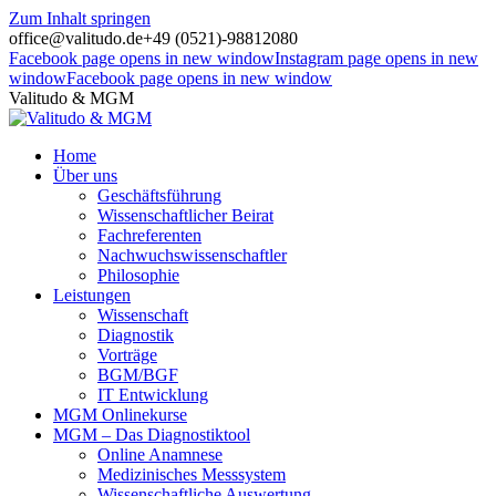
Zum Inhalt springen
office@valitudo.de
+49 (0521)-98812080
Facebook page opens in new window
Instagram page opens in new
window
Facebook page opens in new window
Valitudo & MGM
Home
Über uns
Geschäftsführung
Wissenschaftlicher Beirat
Fachreferenten
Nachwuchswissenschaftler
Philosophie
Leistungen
Wissenschaft
Diagnostik
Vorträge
BGM/BGF
IT Entwicklung
MGM Onlinekurse
MGM – Das Diagnostiktool
Online Anamnese
Medizinisches Messsystem
Wissenschaftliche Auswertung