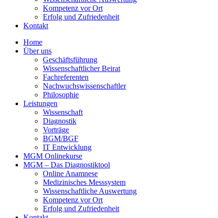
Kompetenz vor Ort
Erfolg und Zufriedenheit
Kontakt
Home
Über uns
Geschäftsführung
Wissenschaftlicher Beirat
Fachreferenten
Nachwuchswissenschaftler
Philosophie
Leistungen
Wissenschaft
Diagnostik
Vorträge
BGM/BGF
IT Entwicklung
MGM Onlinekurse
MGM – Das Diagnostiktool
Online Anamnese
Medizinisches Messsystem
Wissenschaftliche Auswertung
Kompetenz vor Ort
Erfolg und Zufriedenheit
Kontakt