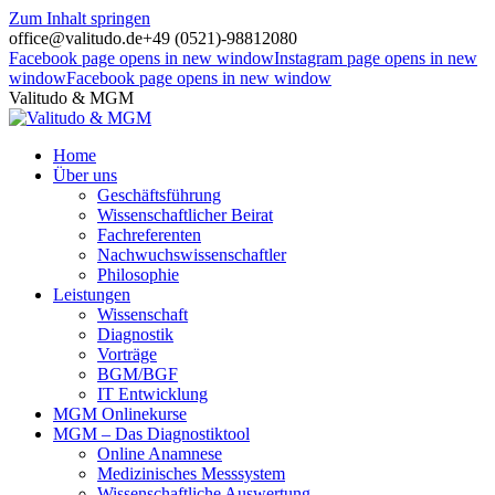
Zum Inhalt springen
office@valitudo.de
+49 (0521)-98812080
Facebook page opens in new window
Instagram page opens in new
window
Facebook page opens in new window
Valitudo & MGM
Home
Über uns
Geschäftsführung
Wissenschaftlicher Beirat
Fachreferenten
Nachwuchswissenschaftler
Philosophie
Leistungen
Wissenschaft
Diagnostik
Vorträge
BGM/BGF
IT Entwicklung
MGM Onlinekurse
MGM – Das Diagnostiktool
Online Anamnese
Medizinisches Messsystem
Wissenschaftliche Auswertung