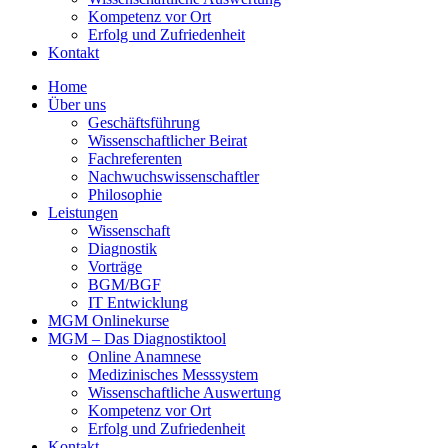
Kompetenz vor Ort
Erfolg und Zufriedenheit
Kontakt
Home
Über uns
Geschäftsführung
Wissenschaftlicher Beirat
Fachreferenten
Nachwuchswissenschaftler
Philosophie
Leistungen
Wissenschaft
Diagnostik
Vorträge
BGM/BGF
IT Entwicklung
MGM Onlinekurse
MGM – Das Diagnostiktool
Online Anamnese
Medizinisches Messsystem
Wissenschaftliche Auswertung
Kompetenz vor Ort
Erfolg und Zufriedenheit
Kontakt