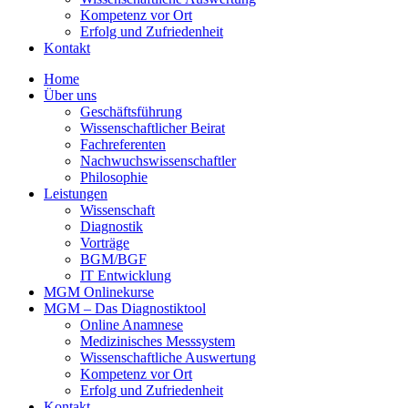
Kompetenz vor Ort
Erfolg und Zufriedenheit
Kontakt
Home
Über uns
Geschäftsführung
Wissenschaftlicher Beirat
Fachreferenten
Nachwuchswissenschaftler
Philosophie
Leistungen
Wissenschaft
Diagnostik
Vorträge
BGM/BGF
IT Entwicklung
MGM Onlinekurse
MGM – Das Diagnostiktool
Online Anamnese
Medizinisches Messsystem
Wissenschaftliche Auswertung
Kompetenz vor Ort
Erfolg und Zufriedenheit
Kontakt