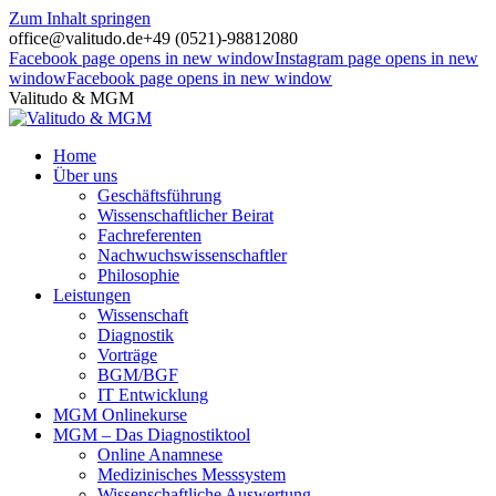
Zum Inhalt springen
office@valitudo.de
+49 (0521)-98812080
Facebook page opens in new window
Instagram page opens in new
window
Facebook page opens in new window
Valitudo & MGM
Home
Über uns
Geschäftsführung
Wissenschaftlicher Beirat
Fachreferenten
Nachwuchswissenschaftler
Philosophie
Leistungen
Wissenschaft
Diagnostik
Vorträge
BGM/BGF
IT Entwicklung
MGM Onlinekurse
MGM – Das Diagnostiktool
Online Anamnese
Medizinisches Messsystem
Wissenschaftliche Auswertung