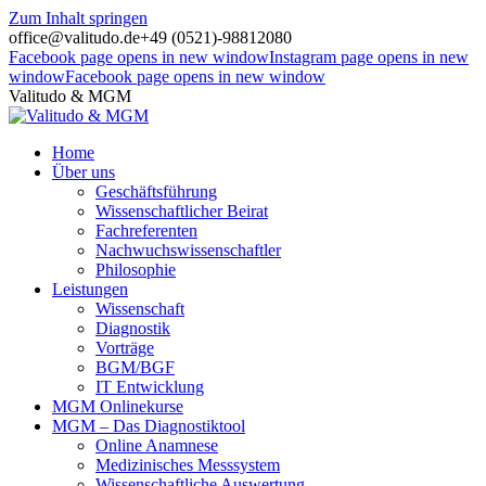
Zum Inhalt springen
office@valitudo.de
+49 (0521)-98812080
Facebook page opens in new window
Instagram page opens in new
window
Facebook page opens in new window
Valitudo & MGM
Home
Über uns
Geschäftsführung
Wissenschaftlicher Beirat
Fachreferenten
Nachwuchswissenschaftler
Philosophie
Leistungen
Wissenschaft
Diagnostik
Vorträge
BGM/BGF
IT Entwicklung
MGM Onlinekurse
MGM – Das Diagnostiktool
Online Anamnese
Medizinisches Messsystem
Wissenschaftliche Auswertung