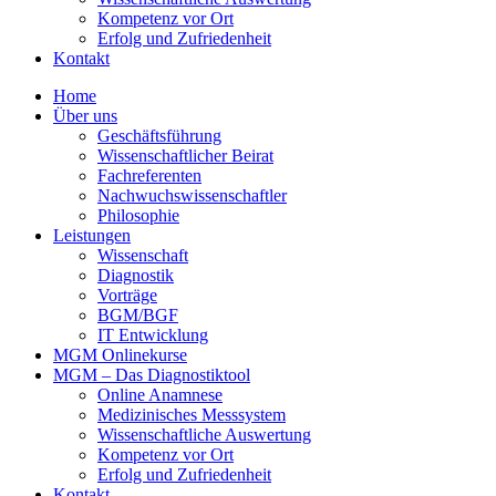
Kompetenz vor Ort
Erfolg und Zufriedenheit
Kontakt
Home
Über uns
Geschäftsführung
Wissenschaftlicher Beirat
Fachreferenten
Nachwuchswissenschaftler
Philosophie
Leistungen
Wissenschaft
Diagnostik
Vorträge
BGM/BGF
IT Entwicklung
MGM Onlinekurse
MGM – Das Diagnostiktool
Online Anamnese
Medizinisches Messsystem
Wissenschaftliche Auswertung
Kompetenz vor Ort
Erfolg und Zufriedenheit
Kontakt