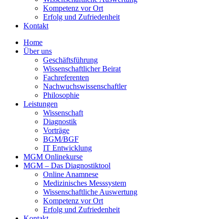
Kompetenz vor Ort
Erfolg und Zufriedenheit
Kontakt
Home
Über uns
Geschäftsführung
Wissenschaftlicher Beirat
Fachreferenten
Nachwuchswissenschaftler
Philosophie
Leistungen
Wissenschaft
Diagnostik
Vorträge
BGM/BGF
IT Entwicklung
MGM Onlinekurse
MGM – Das Diagnostiktool
Online Anamnese
Medizinisches Messsystem
Wissenschaftliche Auswertung
Kompetenz vor Ort
Erfolg und Zufriedenheit
Kontakt