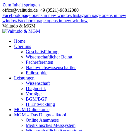
Zum Inhalt springen
office@valitudo.de
+49 (0521)-98812080
Facebook page opens in new window
Instagram page opens in new
window
Facebook page opens in new window
Valitudo & MGM
Home
Über uns
Geschäftsführung
Wissenschaftlicher Beirat
Fachreferenten
Nachwuchswissenschaftler
Philosophie
Leistungen
Wissenschaft
Diagnostik
Vorträge
BGM/BGF
IT Entwicklung
MGM Onlinekurse
MGM – Das Diagnostiktool
Online Anamnese
Medizinisches Messsystem
Wissenschaftliche Auswertung