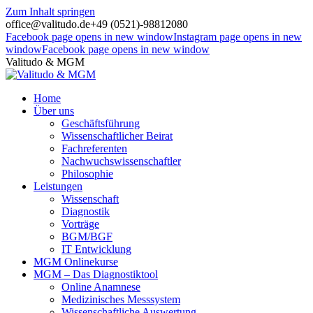
Zum Inhalt springen
office@valitudo.de
+49 (0521)-98812080
Facebook page opens in new window
Instagram page opens in new
window
Facebook page opens in new window
Valitudo & MGM
Home
Über uns
Geschäftsführung
Wissenschaftlicher Beirat
Fachreferenten
Nachwuchswissenschaftler
Philosophie
Leistungen
Wissenschaft
Diagnostik
Vorträge
BGM/BGF
IT Entwicklung
MGM Onlinekurse
MGM – Das Diagnostiktool
Online Anamnese
Medizinisches Messsystem
Wissenschaftliche Auswertung