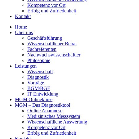
Kompetenz vor Ort
Erfolg und Zufriedenheit
Kontakt
Home
Über uns
Geschäftsführung
Wissenschaftlicher Beirat
Fachreferenten
Nachwuchswissenschaftler
Philosophie
Leistungen
Wissenschaft
Diagnostik
Vorträge
BGM/BGF
IT Entwicklung
MGM Onlinekurse
MGM – Das Diagnostiktool
Online Anamnese
Medizinisches Messsystem
Wissenschaftliche Auswertung
Kompetenz vor Ort
Erfolg und Zufriedenheit
Kontakt