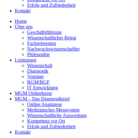
Erfolg und Zufriedenheit
Kontakt
Home
Über uns
Geschäftsführung
Wissenschaftlicher Beirat
Fachreferenten
Nachwuchswissenschaftler
Philosophie
Leistungen
Wissenschaft
Diagnostik
Vorträge
BGM/BGF
IT Entwicklung
MGM Onlinekurse
MGM – Das Diagnostiktool
Online Anamnese
Medizinisches Messsystem
Wissenschaftliche Auswertung
Kompetenz vor Ort
Erfolg und Zufriedenheit
Kontakt