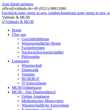
Zum Inhalt springen
office@valitudo.de
+49 (0521)-98812080
Facebook page opens in new window
Instagram page opens in new 
Valitudo & MGM
Home
Über uns
Geschäftsführung
Wissenschaftlicher Beirat
Fachreferenten
Nachwuchswissenschaftler
Philosophie
Leistungen
Wissenschaft
Diagnostik
Vorträge
BGM/BGF
IT Entwicklung
MGM Onlinekurse
MGM – Das Diagnostiktool
Online Anamnese
Medizinisches Messsystem
Wissenschaftliche Auswertung
Kompetenz vor Ort