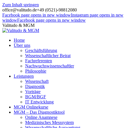
Zum Inhalt springen
office@valitudo.de
+49 (0521)-98812080
Facebook page opens in new window
Instagram page opens in new
window
Facebook page opens in new window
Valitudo & MGM
Home
Über uns
Geschäftsführung
Wissenschaftlicher Beirat
Fachreferenten
Nachwuchswissenschaftler
Philosophie
Leistungen
Wissenschaft
Diagnostik
Vorträge
BGM/BGF
IT Entwicklung
MGM Onlinekurse
MGM – Das Diagnostiktool
Online Anamnese
Medizinisches Messsystem
Wissenschaftliche Auswertung