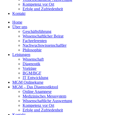
Kompetenz vor Ort
Erfolg und Zufriedenheit
Kontakt
Home
Über uns
Geschäftsführung
Wissenschaftlicher Beirat
Fachreferenten
Nachwuchswissenschaftler
Philosophie
Leistungen
Wissenschaft
Diagnostik
Vorträge
BGM/BGF
IT Entwicklung
MGM Onlinekurse
MGM – Das Diagnostiktool
Online Anamnese
Medizinisches Messsystem
Wissenschaftliche Auswertung
Kompetenz vor Ort
Erfolg und Zufriedenheit
Kontakt