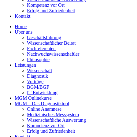
Kompetenz vor Ort
Erfolg und Zufriedenheit
Kontakt
Home
Über uns
Geschäftsführung
Wissenschaftlicher Beirat
Fachreferenten
Nachwuchswissenschaftler
Philosophie
Leistungen
Wissenschaft
Diagnostik
Vorträge
BGM/BGF
IT Entwicklung
MGM Onlinekurse
MGM – Das Diagnostiktool
Online Anamnese
Medizinisches Messsystem
Wissenschaftliche Auswertung
Kompetenz vor Ort
Erfolg und Zufriedenheit
Kontakt