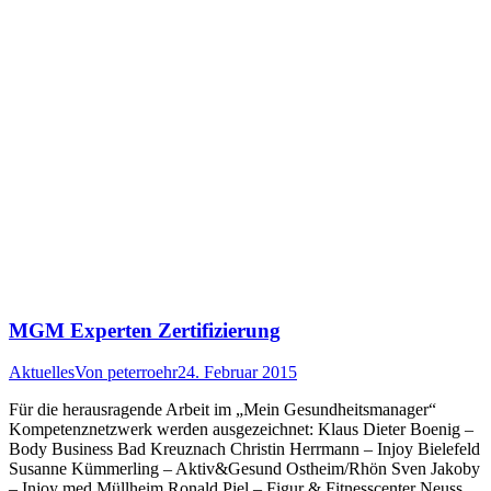
MGM Experten Zertifizierung
Aktuelles
Von
peterroehr
24. Februar 2015
Für die herausragende Arbeit im „Mein Gesundheitsmanager“
Kompetenznetzwerk werden ausgezeichnet: Klaus Dieter Boenig –
Body Business Bad Kreuznach Christin Herrmann – Injoy Bielefeld
Susanne Kümmerling – Aktiv&Gesund Ostheim/Rhön Sven Jakoby
– Injoy med Müllheim Ronald Piel – Figur & Fitnesscenter Neuss