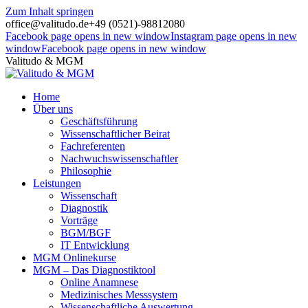
Zum Inhalt springen
office@valitudo.de
+49 (0521)-98812080
Facebook page opens in new window
Instagram page opens in new
window
Facebook page opens in new window
Valitudo & MGM
Home
Über uns
Geschäftsführung
Wissenschaftlicher Beirat
Fachreferenten
Nachwuchswissenschaftler
Philosophie
Leistungen
Wissenschaft
Diagnostik
Vorträge
BGM/BGF
IT Entwicklung
MGM Onlinekurse
MGM – Das Diagnostiktool
Online Anamnese
Medizinisches Messsystem
Wissenschaftliche Auswertung