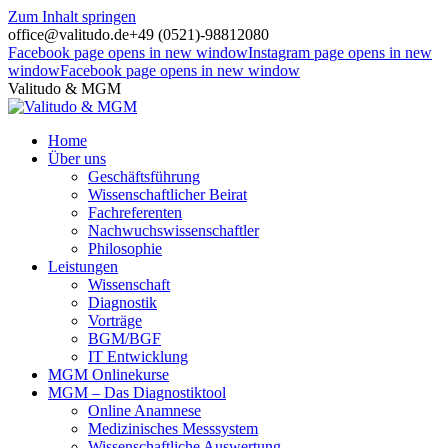
Zum Inhalt springen
office@valitudo.de
+49 (0521)-98812080
Facebook page opens in new window
Instagram page opens in new
window
Facebook page opens in new window
Valitudo & MGM
Home
Über uns
Geschäftsführung
Wissenschaftlicher Beirat
Fachreferenten
Nachwuchswissenschaftler
Philosophie
Leistungen
Wissenschaft
Diagnostik
Vorträge
BGM/BGF
IT Entwicklung
MGM Onlinekurse
MGM – Das Diagnostiktool
Online Anamnese
Medizinisches Messsystem
Wissenschaftliche Auswertung