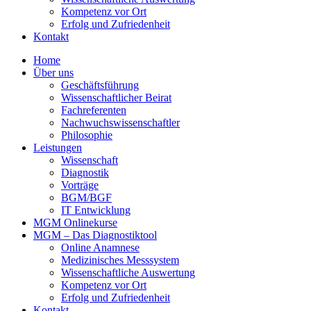
Kompetenz vor Ort
Erfolg und Zufriedenheit
Kontakt
Home
Über uns
Geschäftsführung
Wissenschaftlicher Beirat
Fachreferenten
Nachwuchswissenschaftler
Philosophie
Leistungen
Wissenschaft
Diagnostik
Vorträge
BGM/BGF
IT Entwicklung
MGM Onlinekurse
MGM – Das Diagnostiktool
Online Anamnese
Medizinisches Messsystem
Wissenschaftliche Auswertung
Kompetenz vor Ort
Erfolg und Zufriedenheit
Kontakt